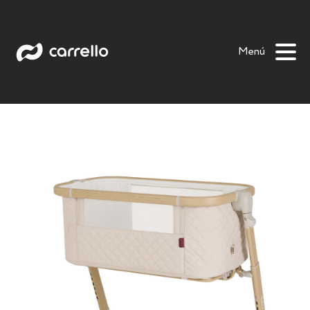
Salsa
Bloom
Luna
Picto
Prima
Prima +
Menú