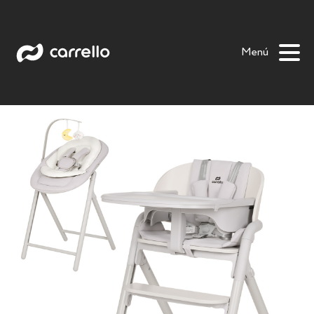
Tenero
Cascata
Ergo
Focus
Lotus
Menú