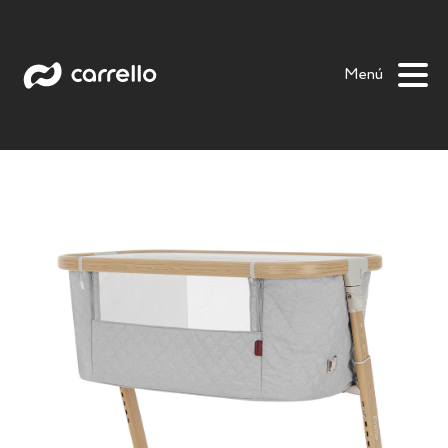
Prima
Bloom
Luna
Picto
Prima +
Salsa
Menú