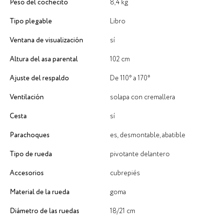
Peso del cochecito
8,4 kg
Tipo plegable
Libro
Ventana de visualización
sí
Altura del asa parental
102 cm
Ajuste del respaldo
De 110° a 170°
Ventilación
solapa con cremallera
Cesta
sí
Parachoques
es, desmontable, abatible
Tipo de rueda
pivotante delantero
Accesorios
cubrepiés
Material de la rueda
goma
Diámetro de las ruedas
18/21 cm