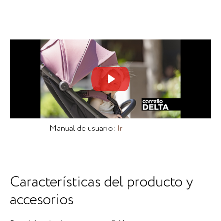
Mute
Set
Manual de usuario:
Ir
Características del producto y
accesorios