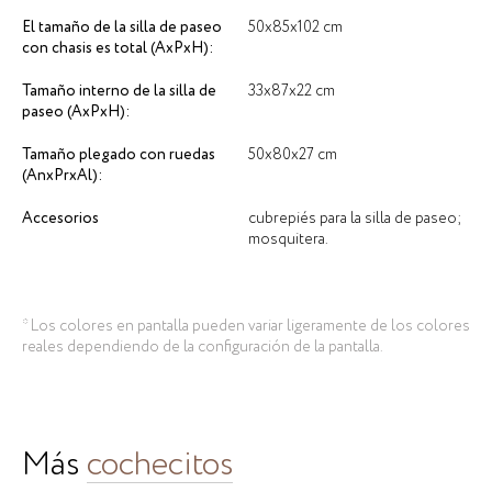
El tamaño de la silla de paseo
50х85х102 cm
con chasis es total (AxPxH):
Tamaño interno de la silla de
33х87х22 cm
paseo (AxPxH):
Tamaño plegado con ruedas
50х80х27 cm
(AnxPrxAl):
Accesorios
cubrepiés para la silla de paseo;
mosquitera.
* Los colores en pantalla pueden variar ligeramente de los colores
reales dependiendo de la configuración de la pantalla.
Más
cochecitos