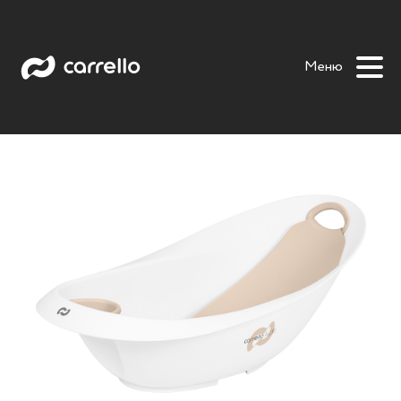
Auri
Auri stand
Omi
Tovi
Меню