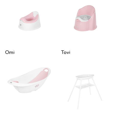
Omi
Tovi