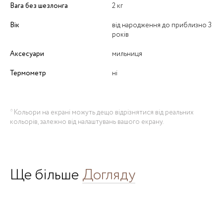
Вага без шезлонга
2 кг
Вік
від народження до приблизно 3
років
Аксесуари
мильниця
Термометр
ні
* Кольори на екрані можуть дещо відрізнятися від реальних
кольорів, залежно від налаштувань вашого екрану.
Ще більше
Догляду