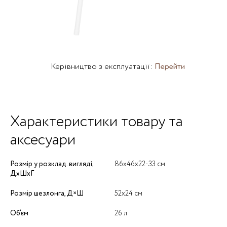
Керівництво з експлуатації:
Перейти
Характеристики товару та
аксесуари
Розмір у розклад. вигляді,
86х46х22-33 см
ДхШхГ
Розмір шезлонга, Д×Ш
52х24 см
Об’єм
26 л