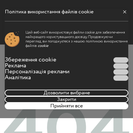
Політика використання файлів cookie
Меню
Цей веб-сайт використовує файли cookie для забезпечення
найкращого користувацького досвіду. Продовжуючи
Щось пішло не так
перегляд, ви погоджуєтеся з нашою політикою використання
файлів
cookie
Такої сторінки на сайті більше не існує або адреса
Збереження cookie
сторінки була набрана неправильно
Реклама
Персоналізація реклами
Аналітика
Дозволити вибране
Закрити
Прийняти все