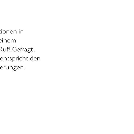
tionen in
 einem
uf! Gefragt,
 entspricht den
erungen.