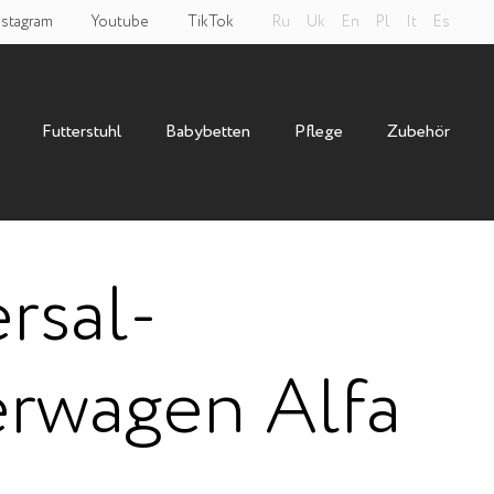
nstagram
Youtube
TikTok
Ru
Uk
En
Pl
It
Es
Futterstuhl
Babybetten
Pflege
Zubehör
rsal-
rwagen Alfa