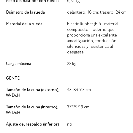
Peso del bastidor con ruedas
6,25 kg
Diámetro de la rueda
delantero: 18 cm; trasero: 24 cm
Material de la rueda
Elastic Rubber (ER) – material
compuesto moderno que
proporciona una excelente
amortiguación, conducción
silenciosa y resistencia al
desgaste.
Carga máxima
22 kg
GENTE
Tamaño de la cuna (externo),
43*84*63 cm
WxDxH
Tamaño de la cuna (interno),
37*79*19 cm
WxDxH
Ajuste del respaldo (inferior)
no