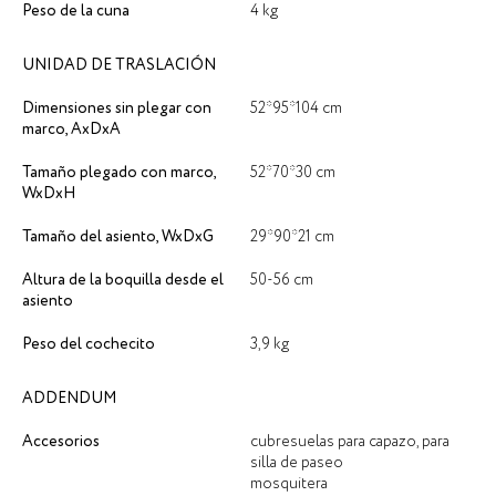
Peso de la cuna
4 kg
UNIDAD DE TRASLACIÓN
Dimensiones sin plegar con
52*95*104 cm
marco, AxDxA
Tamaño plegado con marco,
52*70*30 cm
WxDxH
Tamaño del asiento, WxDxG
29*90*21 cm
Altura de la boquilla desde el
50-56 cm
asiento
Peso del cochecito
3,9 kg
ADDENDUM
Accesorios
cubresuelas para capazo, para
silla de paseo
mosquitera