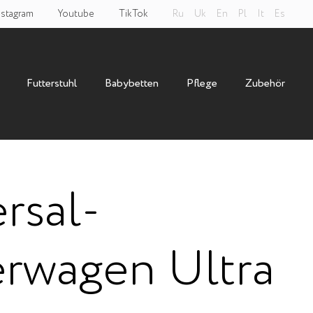
nstagram
Youtube
TikTok
Ru
Uk
En
Pl
It
Es
Futterstuhl
Babybetten
Pflege
Zubehör
rsal-
rwagen Ultra