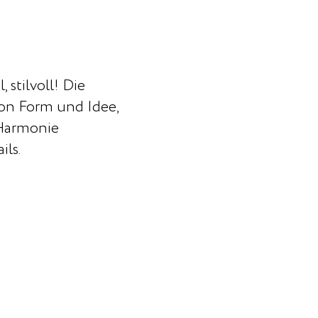
, stilvoll! Die
von Form und Idee,
 Harmonie
ils.