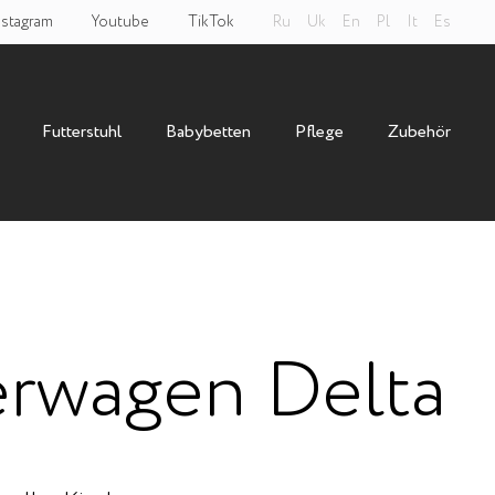
nstagram
Youtube
TikTok
Ru
Uk
En
Pl
It
Es
Futterstuhl
Babybetten
Pflege
Zubehör
rwagen Delta