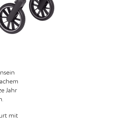
ensein
nfachem
e Jahr
n.
urt mit