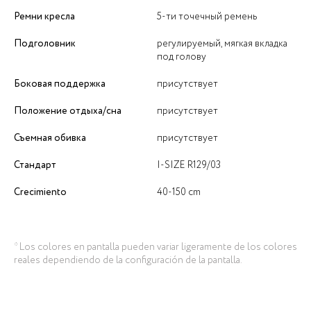
Ремни кресла
5-ти точечный ремень
Подголовник
регулируемый, мягкая вкладка
под голову
Боковая поддержка
присутствует
Положение отдыха/сна
присутствует
Съемная обивка
присутствует
Стандарт
I-SIZE R129/03
Crecimiento
40-150 cm
* Los colores en pantalla pueden variar ligeramente de los colores
reales dependiendo de la configuración de la pantalla.