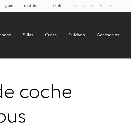
stagram
Youtube
TikTok
Ru
Uk
En
Pl
De
It
 coche
Sillas
Cunas
Cuidado
Accesorios
 de coche
pus