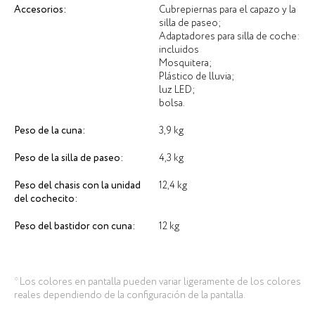
Accesorios:
Cubrepiernas para el capazo y la
silla de paseo;
Adaptadores para silla de coche:
incluidos
Mosquitera;
Plástico de lluvia;
luz LED;
bolsa.
Peso de la cuna:
3,9 kg
Peso de la silla de paseo:
4,3 kg
Peso del chasis con la unidad
12,4 kg
del cochecito:
Peso del bastidor con cuna:
12 kg
* Los colores en pantalla pueden variar ligeramente de los colores
reales dependiendo de la configuración de la pantalla.