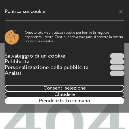
Politica sui cookie
Menu
Questo sito web utilizza i cookie per fornire la migliore
esperienza utente. Continuando a navigare, si accetta la nostra
Qualcosa è andato storto
politica sui
cookie
La pagina non esiste più sul sito web o l'indirizzo della
Salvataggio di un cookie
pagina non è stato digitato correttamente
Pubblicità
Personalizzazione della pubblicità
Analisi
Consenti selezione
Chiudere
Prendete tutto in mano