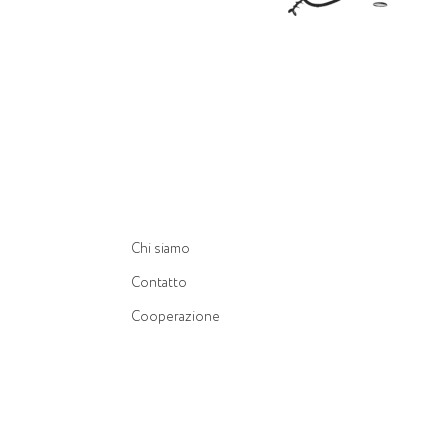
Chi siamo
Contatto
Cooperazione
Trova un negozio
Garanzia
Condizioni di riservatezza