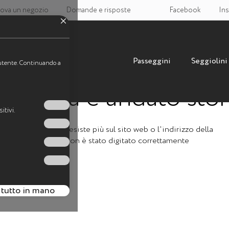
rova un negozio
Domande e risposte
Facebook
Ins
Passeggini
Seggiolini
a utente. Continuando a
ualcosa è andato stor
itivi.
La pagina non esiste più sul sito web o l'indirizzo della
pagina non è stato digitato correttamente
 tutto in mano