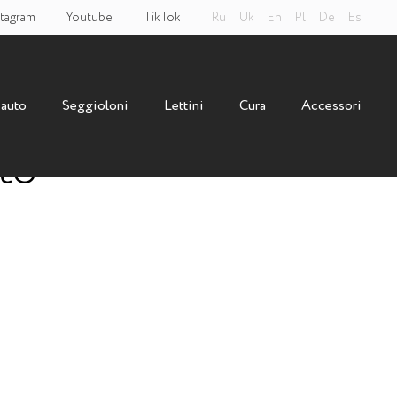
tagram
Youtube
TikTok
Ru
Uk
En
Pl
De
Es
 auto
Seggioloni
Lettini
Cura
Accessori
to