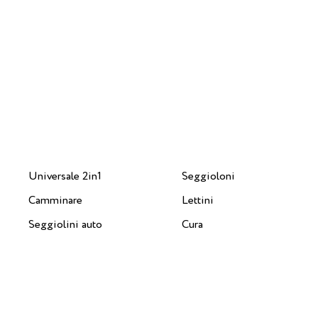
Universale 2in1
Seggioloni
Camminare
Lettini
Seggiolini auto
Cura
Accessori
© 2018 - 2026 Carrello