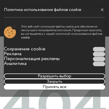
Политика использования файлов cookie
Меню
Этот веб-сайт использует файлы cookie для обеспечения
наилучшего пользовательского опыта. Продолжая просмотр,
Что-то пошло не так
вы соглашаетесь с нашей политикой использования файлов
cookie
Такой страницы на сайте больше не существует или
Сохранение cookie
адрес страницы был набран неправильно
Реклама
Персонализация рекламы
Аналитика
Разрешить выбор
Закрыть
Принять все