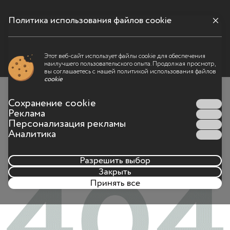
Политика использования файлов cookie
Меню
Этот веб-сайт использует файлы cookie для обеспечения
наилучшего пользовательского опыта. Продолжая просмотр,
Что-то пошло не так
вы соглашаетесь с нашей политикой использования файлов
cookie
Такой страницы на сайте больше не существует или
Сохранение cookie
адрес страницы был набран неправильно
Реклама
Персонализация рекламы
Аналитика
Разрешить выбор
Закрыть
Принять все