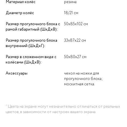
Материал колёс
резина
Диаметр колёс
18/21 см
Размер прогулочного блока с
50х85х102 см
рамой габаритный (ШхДхВ):
Размер прогулочного блока
33х87х22 см
внутренний (ШхДхГ):
Размер в сложенном виде с
50х80х27 см
колёсами (ШхДхВ):
Аксессуары
чехол на ножки для
прогулочного блока;
москитная сетка.
* Цвета на экране могут незначительно отличаться от реальных
цветов, в зависимости от настроек вашего экрана.