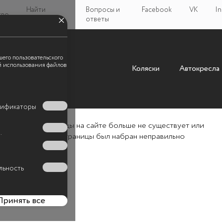
Найти
Вопросы и
Facebook
VK
In
тво
магазин
ответы
шего пользовательского
ой использования файлов
Коляски
Автокресла
Что-то пошло не та
нтификаторы
Такой страницы на сайте больше не существует или
.
адрес страницы был набран неправильно
льность
Принять все