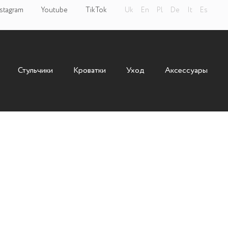
stagram
Youtube
TikTok
Uk
En
Pl
De
It
Es
Стульчики
Кроватки
Уход
Аксессуары
к