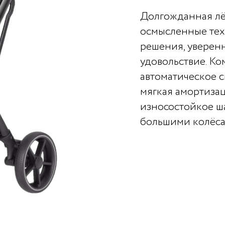
Долгожданная лёг
осмысленные тех
решения, уверен
удовольствие. К
автоматическое 
мягкая амортиза
износостойкое ша
большими колёс