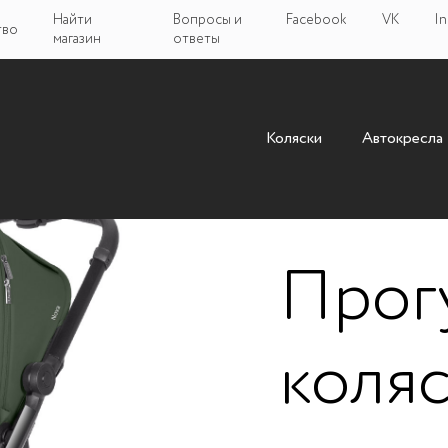
Найти
Вопросы и
Facebook
VK
In
тво
магазин
ответы
Коляски
Автокресла
Прог
коля