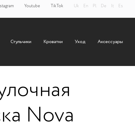
stagram
Youtube
TikTok
Uk
En
Pl
De
It
Es
Стульчики
Кроватки
Уход
Аксессуары
улочная
ска Nova