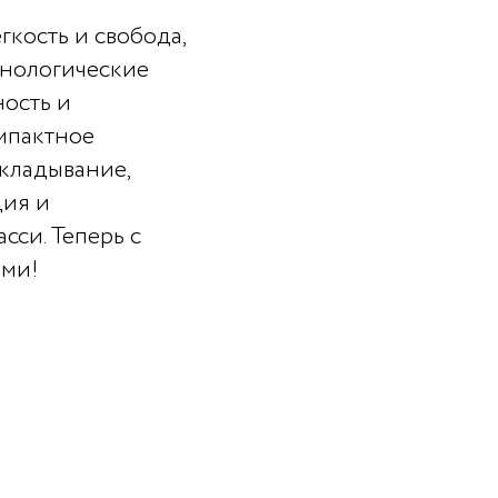
кость и свобода,
нологические
ность и
омпактное
складывание,
ция и
сси. Теперь с
ами!