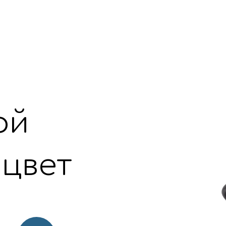
ой
цвет