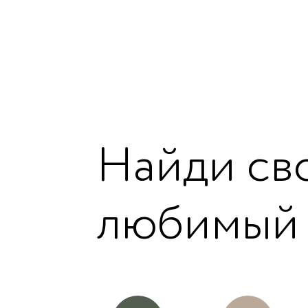
Найди св
любимый 