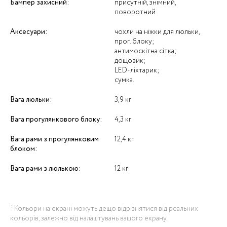
Бампер захисний:
присутній, знімний,
поворотний
Аксесуари:
чохли на ніжки для люльки,
прог. блоку;
антимоскітна сітка;
дощовик;
LED-ліхтарик;
сумка.
Вага люльки:
3,9 кг
Вага прогулянкового блоку:
4,3 кг
Вага рами з прогулянковим
12,4 кг
блоком:
Вага рами з люлькою:
12 кг
* Кольори на екрані можуть дещо відрізнятися від реальних
кольорів, залежно від налаштувань вашого екрану.