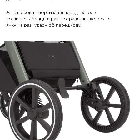
Антишокова амортизація передніх коліс
поглинає вібрації в разі потрапляння колеса в
ямку і в разі удару об перешкоду.