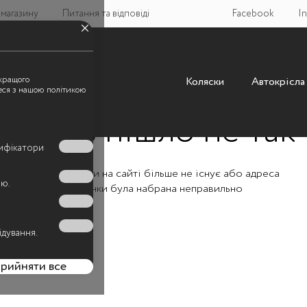
магазину
Питання та вiдповiдi
Facebook
I
йкращого
Коляски
Автокрісла
еся з нашою політикою
Щось пішло не так
тифікатори
Такої сторінки на сайті більше не існує або адреса
ою.
сторінки була набрана неправильно
ідування.
рийняти все