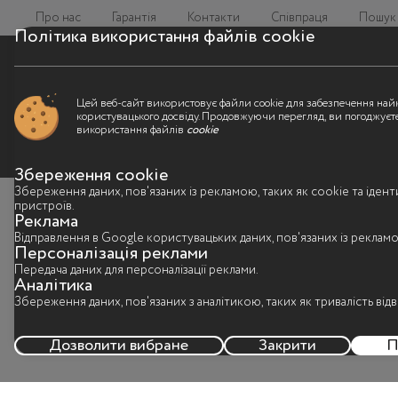
Про нас
Гарантія
Контакти
Співпраця
Пошук 
Політика використання файлів cookie
Цей веб-сайт використовує файли cookie для забезпечення на
користувацького досвіду. Продовжуючи перегляд, ви погоджуєт
використання файлів
cookie
Збереження cookie
Збереження даних, пов'язаних із рекламою, таких як cookie та іден
пристроїв.
Реклама
Відправлення в Google користувацьких даних, пов'язаних із реклам
Персоналізація реклами
Передача даних для персоналізації реклами.
Аналітика
Збереження даних, пов'язаних з аналітикою, таких як тривалість відв
Дозволити вибране
Закрити
П