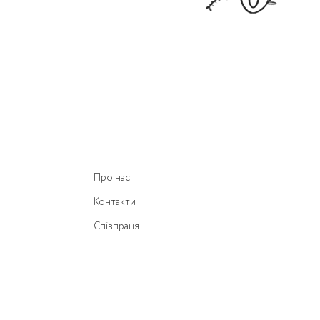
Про нас
Контакти
Співпраця
Пошук магазину
Гарантія
Умови конфіденційності