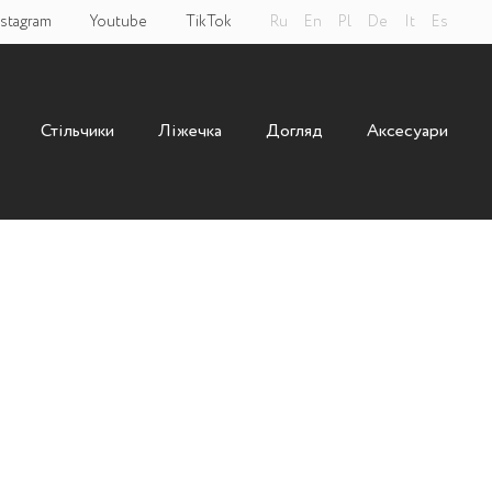
nstagram
Youtube
TikTok
Ru
En
Pl
De
It
Es
Стільчики
Ліжечка
Догляд
Аксесуари