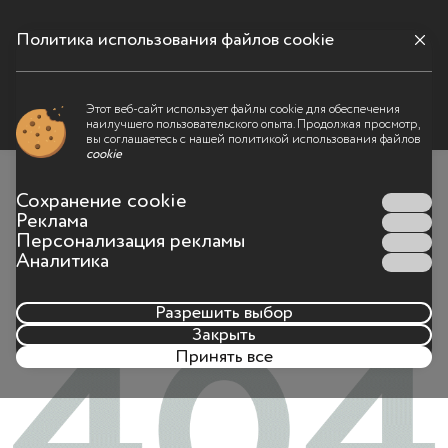
Политика использования файлов cookie
Меню
Этот веб-сайт использует файлы cookie для обеспечения
наилучшего пользовательского опыта. Продолжая просмотр,
Что-то пошло не так
вы соглашаетесь с нашей политикой использования файлов
cookie
Такой страницы на сайте больше не существует или
Сохранение cookie
адрес страницы был набран неправильно
Реклама
Персонализация рекламы
Аналитика
Разрешить выбор
Закрыть
Принять все