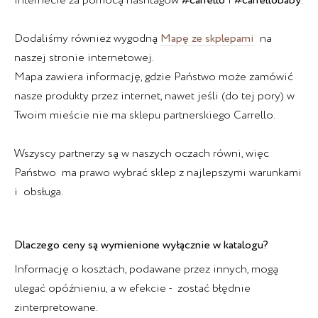
internecie za pomocą hashtagów
#carrello
i
#carrellobaby
.
Dodaliśmy również wygodną
Mapę ze skplepami
na
naszej stronie internetowej.
Mapa zawiera informację, gdzie Państwo może zamówić
nasze produkty przez internet, nawet jeśli (do tej pory) w
Twoim mieście nie ma sklepu partnerskiego Carrello.
Wszyscy partnerzy są w naszych oczach równi, więc
Państwo ma prawo wybrać sklep z najlepszymi warunkami
i obsługa.
Dlaczego ceny są wymienione wyłącznie w katalogu?
Informację o kosztach, podawane przez innych, mogą
ulegać opóźnieniu, a w efekcie - zostać błędnie
zinterpretowane.